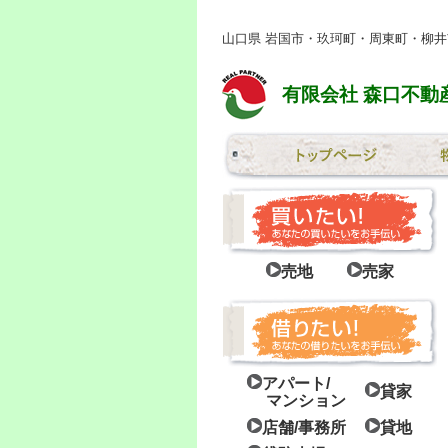
山口県 岩国市・玖珂町・周東町・柳
有限会社 森口不動
売地
売家
アパート/
貸家
マンション
店舗/事務所
貸地