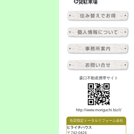
貸駐車場
森口不動産携帯サイト
http://www.moriguchi.biz/i/
当店指定トータルリフォーム会社
ヒライチハウス
〒742-0424