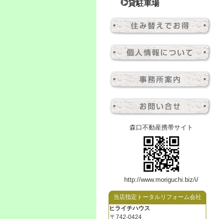
貸駐車場
森口不動産携帯サイト
http://www.moriguchi.biz/i/
当店指定トータルリフォーム会社
ヒライチハウス
〒742-0424