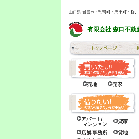
山口県 岩国市・玖珂町・周東町・柳
有限会社 森口不動
売地
売家
アパート/
貸家
マンション
店舗/事務所
貸地